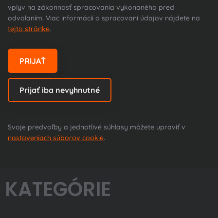
vplyv na zákonnosť spracovania vykonaného pred
odvolaním. Viac informácií o spracovaní údajov nájdete na
tejto stránke
.
ČASTO KLADENÉ OTÁZKY
PRIJAŤ
Prijať iba nevyhnutné
Prezrite si často kladené otázky a odpovede.
Všetky prehľadne na jednom mieste.
Svoje predvoľby a jednotlivé súhlasy môžete upraviť v
nastaveniach súborov cookie
.
KATEGÓRIE