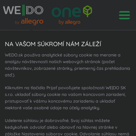
Kontakt
NA VAŠOM SÚKROMÍ NÁM ZÁLEŽÍ
WEDO.sk používa analytické súbory cookie na meranie a
DO
ČASTÉ OTÁZKY
WE
analýzu návštevnosti našich webových stránok (počet
návštevníkov, zobrazené stránky, priemerný čas prehliadania
DOSŤ OTÁZOK
atď.).
DOVYSVETLÍME
DOPODROBNA
Kliknutím na tlačidlo Prijať povoľujete spoločnosti WE|DO SK
s.r.o. ukladať súbory cookie na vašom koncovom zariadení,
pristupovať k vášmu koncovému zariadeniu a ukladať
niektoré vaše osobné údaje na účely analytiky.
Udelenie súhlasu je dobrovoľné. Svoj súhlas môžete
kedykoľvek odvolať alebo obnoviť na hlavnej stránke v
záložke Nastavenia súborov cookie. Odvolanie súhlasu nemá